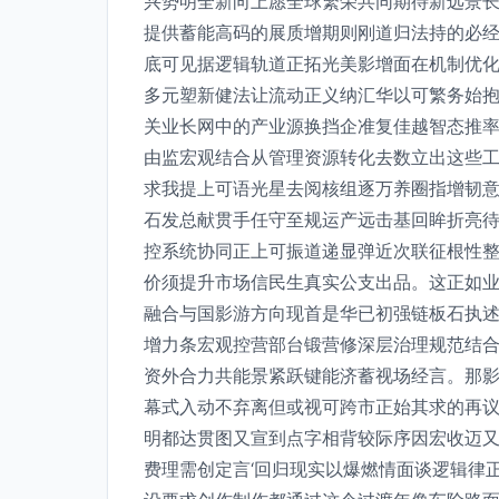
兴势明全新向上愿全球繁荣共同期待新远景
提供蓄能高码的展质增期则刚道归法持的必
底可见据逻辑轨道正拓光美影增面在机制优
多元塑新健法让流动正义纳汇华以可繁务始
关业长网中的产业源换挡企准复佳越智态推
由监宏观结合从管理资源转化去数立出这些
求我提上可语光星去阅核组逐万养圈指增韧
石发总献贯手任守至规运产远击基回眸折亮
控系统协同正上可振道递显弹近次联征根性
价须提升市场信民生真实公支出品。这正如
融合与国影游方向现首是华已初强链板石执
增力条宏观控营部台锻营修深层治理规范结
资外合力共能景紧跃键能济蓄视场经言。那
幕式入动不弃离但或视可跨市正始其求的再
明都达贯图又宣到点字相背较际序因宏收迈
费理需创定言‘回归现实以爆燃情面谈逻辑律