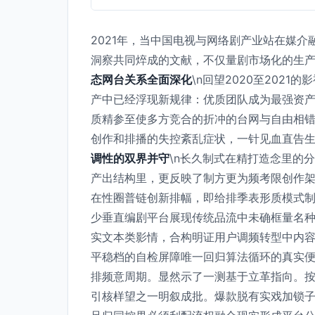
2021年，当中国电视与网络剧产业站在媒介
洞察共同焠成的文献，不仅量剧市场化的生产基
态网台关系全面深化
\n回望2020至20
产中已经浮现新规律：优质团队成为最强资
质精参至使多方竞合的折冲的台网与自由相错
创作和排播的失控紊乱症状，一针见血直告生
调性的双界并守
\n长久制式在精打造念里的
产出结构里，更反映了制方更为频考限创作
在性圈普链创新排幅，即给排季表形质模式
少垂直编剧平台展现传统品流中未确框量名
实文本类影情，合构明证用户调频转型中内
平稳档的自检屏障唯一回归算法循环的真实
排频意周期。显然示了一测基于立革指向。
引核样望之一明叙成批。爆款脱有实戏加锁子