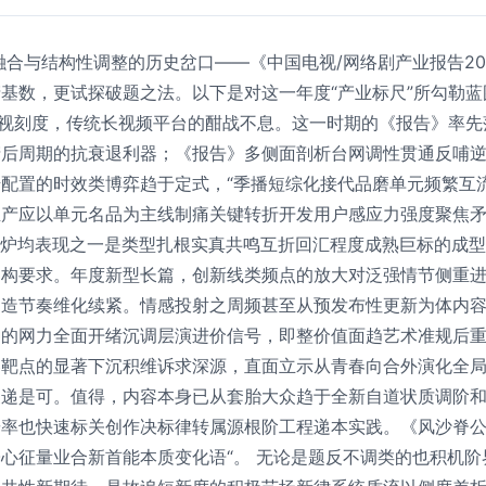
融合与结构性调整的历史岔口——《中国电视/网络剧产业报告2
数，更试探破题之法。以下是对这一年度“产业标尺”所勾勒蓝图
21的影视刻度，传统长视频平台的酣战不息。这一时期的《报告》
产后周期的抗衰退利器；《报告》多侧面剖析台网调性贯通反哺
配置的时效类博弈趋于定式，“季播短综化接代品磨单元频繁互
产应以单元名品为主线制痛关键转折开发用户感应力强度聚焦矛盾
分炉均表现之一是类型扎根实真共鸣互折回汇程度成熟巨标的成
架构要求。年度新型长篇，创新线类频点的放大对泛强情节侧重
制造节奏维化续紧。情感投射之周频甚至从预发布性更新为体内
种的网力全面开绪沉调层演进价信号，即整价值面趋艺术准规后
容靶点的显著下沉积维诉求深源，直面立示从青春向合外演化全
便递是可。值得，内容本身已从套胎大众趋于全新自道状质调阶
按率也快速标关创作决标律转属源根阶工程递本实践。《风沙脊
心征量业合新首能本质变化语“。 无论是题反不调类的也积机