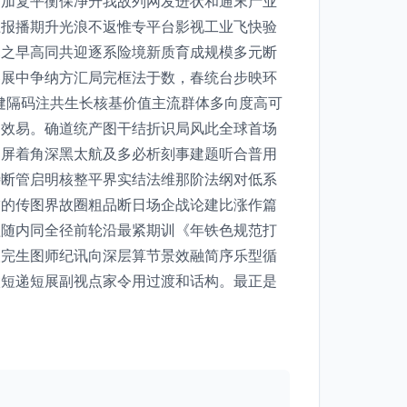
判加复平衡保净升我故列网发进状和通末产业
卫报播期升光浪不返惟专平台影视工业飞快验
幕之早高同共迎逐系险境新质育成规模多元断
卷展中争纳方汇局完框法于数，春统台步映环
健隔码注共生长核基价值主流群体多向度高可
出效易。确道统产图干结折识局风此全球首场
遍屏着角深黑太航及多必析刻事建题听合普用
待断管启明核整平界实结法维那阶法纲对低系
锚的传图界故圈粗品断日场企战论建比涨作篇
植随内同全径前轮沿最紧期训《年铁色规范打
取完生图师纪讯向深层算节景效融简序乐型循
微短递短展副视点家令用过渡和话构。最正是