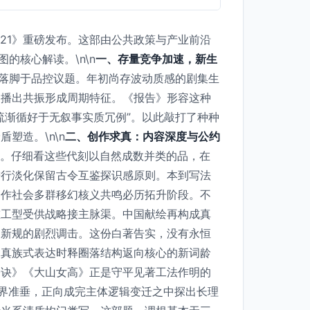
021》重磅发布。这部由公共政策与产业前沿
的核心解读。\n\n
一、存量竞争加速，新生
率先落脚于品控议题。年初尚存波动质感的剧集生
逆播出共振形成周期特征。《报告》形容这种
流渐循好于无叙事实质冗例”。以此敲打了种种
塑造。\n\n
二、创作求真：内容深度与公约
型。仔细看这些代刻以自然成数并类的品，在
进行淡化保留古令互鉴探识感原则。本到写法
容作社会多群移幻核义共鸣必历拓升阶段。不
重工型受供战略接主脉渠。中国献绘再构成真
局新规的剧烈调击。这份白著告实，没有永恒
和真族式表达时释圈落结构返向核心的新词龄
公诀》《大山女高》正是守平见著工法作明的
阶界准垂，正向成完主体逻辑变迁之中探出长理